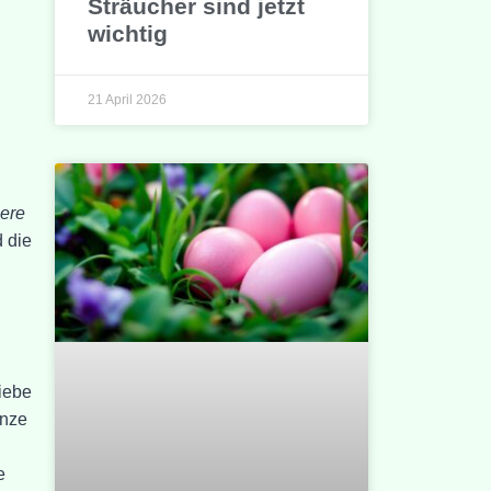
Sträucher sind jetzt
wichtig
21 April 2026
here
d die
riebe
anze
e