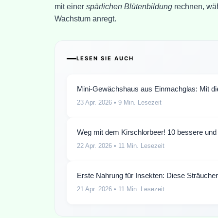
mit einer
spärlichen Blütenbildung
rechnen, wäh
Wachstum anregt.
LESEN SIE AUCH
Mini-Gewächshaus aus Einmachglas: Mit di
23 Apr. 2026
• 9 Min. Lesezeit
Weg mit dem Kirschlorbeer! 10 bessere und 
22 Apr. 2026
• 11 Min. Lesezeit
Erste Nahrung für Insekten: Diese Sträucher 
21 Apr. 2026
• 11 Min. Lesezeit