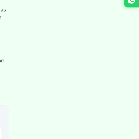
was
m
nd