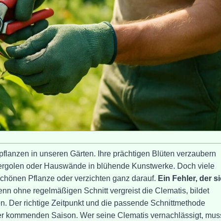
rpflanzen in unseren Gärten. Ihre prächtigen Blüten verzaubern
rgolen oder Hauswände in blühende Kunstwerke. Doch viele
chönen Pflanze oder verzichten ganz darauf.
Ein Fehler, der s
enn ohne regelmäßigen Schnitt vergreist die Clematis, bildet
en. Der richtige Zeitpunkt und die passende Schnittmethode
der kommenden Saison. Wer seine Clematis vernachlässigt, mus