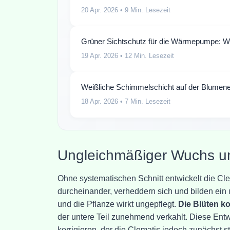
20 Apr. 2026
• 9 Min. Lesezeit
Grüner Sichtschutz für die Wärmepumpe: Wo
19 Apr. 2026
• 12 Min. Lesezeit
Weißliche Schimmelschicht auf der Blumene
18 Apr. 2026
• 7 Min. Lesezeit
Ungleichmäßiger Wuchs un
Ohne systematischen Schnitt entwickelt die Cl
durcheinander, verheddern sich und bilden ein
und die Pflanze wirkt ungepflegt.
Die Blüten k
der untere Teil zunehmend verkahlt. Diese Entw
korrigieren, der die Clematis jedoch zunächst st