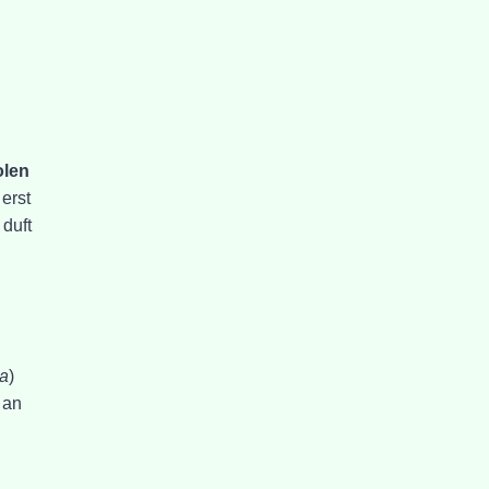
olen
erst
 duft
pa
)
 an