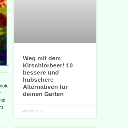
Weg mit dem
Kirschlorbeer! 10
bessere und
hübschere
d
Alternativen für
tnote
deinen Garten
r
und
ht
22 April 2026