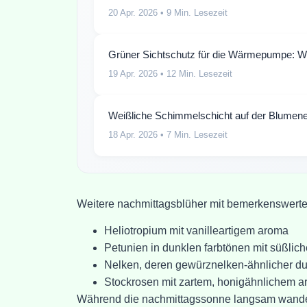
20 Apr. 2026
• 9 Min. Lesezeit
Grüner Sichtschutz für die Wärmepumpe: Wo
19 Apr. 2026
• 12 Min. Lesezeit
Weißliche Schimmelschicht auf der Blumene
18 Apr. 2026
• 7 Min. Lesezeit
Weitere nachmittagsblüher mit bemerkenswerte
Heliotropium mit vanilleartigem aroma
Petunien in dunklen farbtönen mit süßlich
Nelken, deren gewürznelken-ähnlicher duf
Stockrosen mit zartem, honigähnlichem 
Während die nachmittagssonne langsam wandert, b