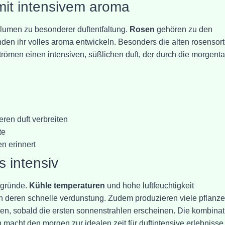
mit intensivem aroma
lumen zu besonderer duftentfaltung.
Rosen
gehören zu den
unden ihr volles aroma entwickeln. Besonders die alten rosensor
trömen einen intensiven, süßlichen duft, der durch die morgenta
eren duft verbreiten
te
en erinnert
 intensiv
e gründe.
Kühle temperaturen
und hohe luftfeuchtigkeit
rn deren schnelle verdunstung. Zudem produzieren viele pflanz
cken, sobald die ersten sonnenstrahlen erscheinen. Die kombinat
n macht den morgen zur idealen zeit für duftintensive erlebnisse