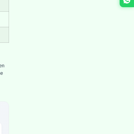
ken
se