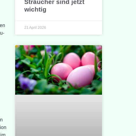
Sträucher sind jetzt
wichtig
ten
21 April 2026
u-
en
ion
 im