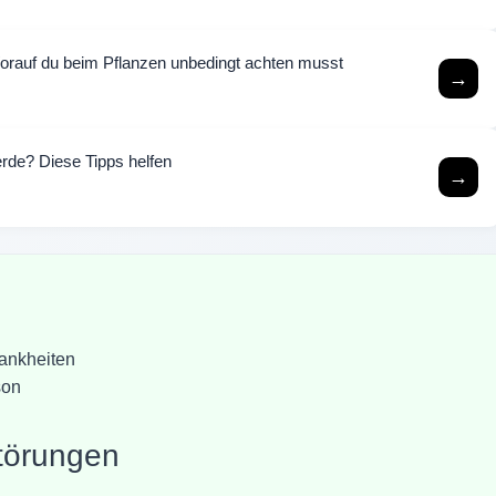
rauf du beim Pflanzen unbedingt achten musst
→
rde? Diese Tipps helfen
→
rankheiten
son
störungen