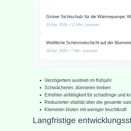
Grüner Sichtschutz für die Wärmepumpe: Wo
19 Apr. 2026
• 12 Min. Lesezeit
Weißliche Schimmelschicht auf der Blumene
18 Apr. 2026
• 7 Min. Lesezeit
Verzögertem austrieb im frühjahr
Schwächeren, dünneren trieben
Erhöhter anfälligkeit für schädlinge und k
Reduzierter vitalität über die gesamte sai
Kleineren blüten mit weniger leuchtkraft
Langfristige entwicklungs