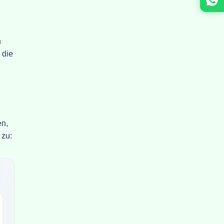
n
 die
en,
 zu: