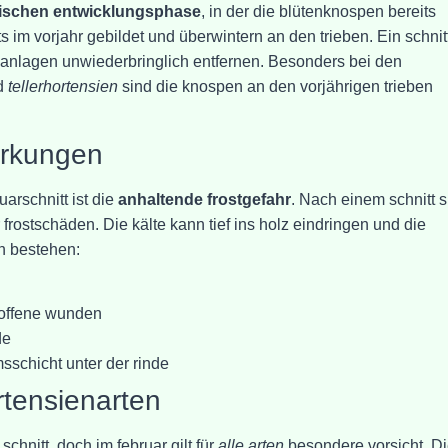
tischen entwicklungsphase
, in der die blütenknospen bereits
 im vorjahr gebildet und überwintern an den trieben. Ein schnit
nanlagen unwiederbringlich entfernen. Besonders bei den
d
tellerhortensien
sind die knospen an den vorjährigen trieben
irkungen
arschnitt ist die
anhaltende frostgefahr
. Nach einem schnitt s
r frostschäden. Die kälte kann tief ins holz eindringen und die
n bestehen:
 offene wunden
de
schicht unter der rinde
tensienarten
schnitt, doch im februar gilt für
alle arten
besondere vorsicht. D