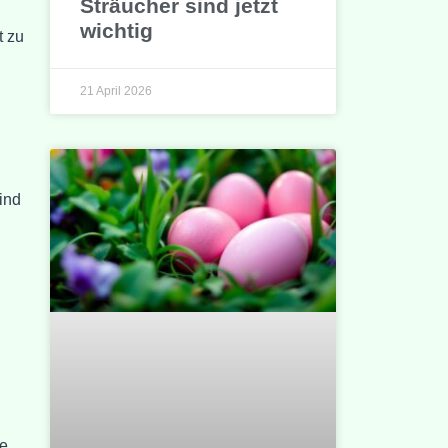
Sträucher sind jetzt
wichtig
t zu
21 April 2026
ind
ie