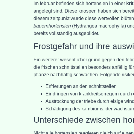
Im februar befinden sich hortensien in einer
kri
angelegt sind. Diese knospen haben sich bereits
diesem zeitpunkt würde diese wertvollen blüte
bauernhortensien
(Hydrangea macrophylla) un
bereits vollständig ausgebildet.
Frostgefahr und ihre ausw
Ein weiterer wesentlicher grund gegen den febru
die frischen schnittstellen besonders anfällig fü
pflanze nachhaltig schwächen. Folgende risike
Erfrierungen an den schnittstellen
Eindringen von krankheitserregern durch
Austrocknung der triebe durch eisige win
Schädigung des kambiums, der wachstums
Unterschiede zwischen hor
Nicht alle hortensien reagieren gleich auf einen 