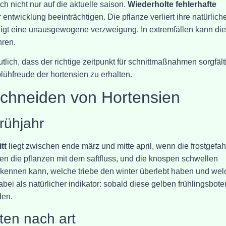
ch nicht nur auf die aktuelle saison.
Wiederholte fehlerhafte
 entwicklung beeinträchtigen. Die pflanze verliert ihre natürlich
eigt eine unausgewogene verzweigung. In extremfällen kann di
hren.
lich, dass der richtige zeitpunkt für schnittmaßnahmen sorgfält
ühfreude der hortensien zu erhalten.
Schneiden von Hortensien
rühjahr
tt
liegt zwischen ende märz und mitte april, wenn die frostgefah
en die pflanzen mit dem saftfluss, und die knospen schwellen
erkennen kann, welche triebe den winter überlebt haben und we
abei als natürlicher indikator: sobald diese gelben frühlingsbote
den.
iten nach art