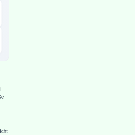
i
ße
icht