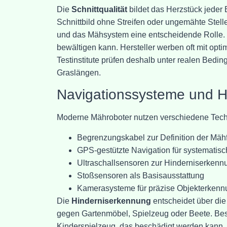
Die
Schnittqualität
bildet das Herzstück jeder 
Schnittbild ohne Streifen oder ungemähte Stell
und das Mähsystem eine entscheidende Rolle.
bewältigen kann. Hersteller werben oft mit opti
Testinstitute prüfen deshalb unter realen Bedi
Graslängen.
Navigationssysteme und H
Moderne Mähroboter nutzen verschiedene Techn
Begrenzungskabel zur Definition der Mäh
GPS-gestützte Navigation für systemati
Ultraschallsensoren zur Hinderniserkenn
Stoßsensoren als Basisausstattung
Kamerasysteme für präzise Objekterkenn
Die
Hinderniserkennung
entscheidet über die
gegen Gartenmöbel, Spielzeug oder Beete. Beso
Kinderspielzeug, das beschädigt werden kann.