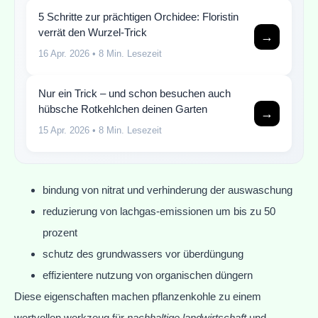
5 Schritte zur prächtigen Orchidee: Floristin
verrät den Wurzel-Trick
→
16 Apr. 2026
• 8 Min. Lesezeit
Nur ein Trick – und schon besuchen auch
hübsche Rotkehlchen deinen Garten
→
15 Apr. 2026
• 8 Min. Lesezeit
bindung von nitrat und verhinderung der auswaschung
reduzierung von lachgas-emissionen um bis zu 50
prozent
schutz des grundwassers vor überdüngung
effizientere nutzung von organischen düngern
Diese eigenschaften machen pflanzenkohle zu einem
wertvollen werkzeug für
nachhaltige landwirtschaft
und