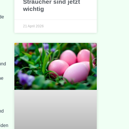
Sträucher sind jetzt
wichtig
de
21 April 2026
und
ne
nd
iden