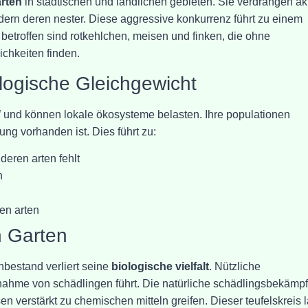
rten
in städtischen und ländlichen gebieten. Sie verdrängen ak
dern deren nester. Diese aggressive konkurrenz führt zu einem
 betroffen sind rotkehlchen, meisen und finken, die ohne
chkeiten finden.
logische Gleichgewicht
l
und können lokale ökosysteme belasten. Ihre populationen
ng vorhanden ist. Dies führt zu:
eren arten fehlt
n
en arten
n Garten
nbestand verliert seine
biologische vielfalt
. Nützliche
nahme von schädlingen führt. Die natürliche schädlingsbekämp
en verstärkt zu chemischen mitteln greifen. Dieser teufelskreis l